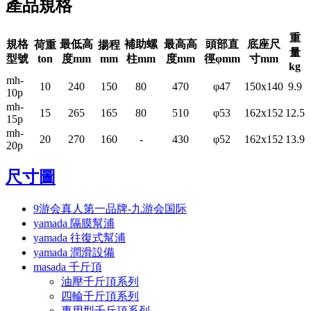
產品規格
重
規格
最低高
補助螺
最高高
頭部直
底座尺
荷重
揚程
量
型號
ton
度mm
mm
柱mm
度mm
徑φmm
寸mm
kg
mh-
10
240
150
80
470
φ47
150x140
9.9
10p
mh-
15
265
165
80
510
φ53
162x152
12.5
15p
mh-
20
270
160
-
430
φ52
162x152
13.9
20p
尺寸圖
9游会真人第一品牌-九游会国际
yamada 隔膜幫浦
yamada 往復式幫浦
yamada 潤滑設備
masada 千斤頂
油壓千斤頂系列
四輪千斤頂系列
專用型千斤頂系列