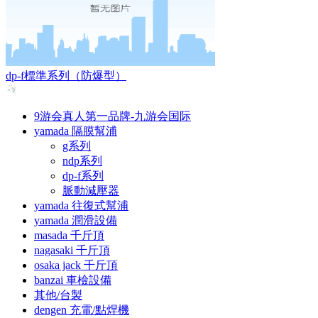
dp-f標準系列（防爆型）
9游会真人第一品牌-九游会国际
yamada 隔膜幫浦
g系列
ndp系列
dp-f系列
脈動減壓器
yamada 往復式幫浦
yamada 潤滑設備
masada 千斤頂
nagasaki 千斤頂
osaka jack 千斤頂
banzai 車檢設備
其他/台製
dengen 充電/點焊機